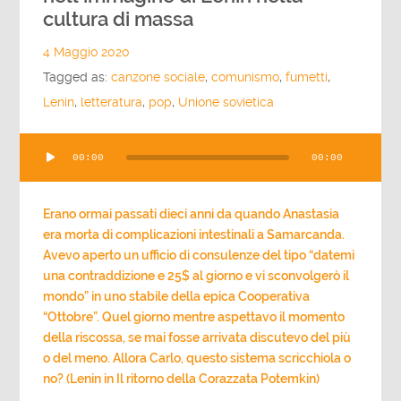
cultura di massa
4 Maggio 2020
Tagged as:
canzone sociale
,
comunismo
,
fumetti
,
Lenin
,
letteratura
,
pop
,
Unione sovietica
Audio
00:00
00:00
Player
Erano ormai passati dieci anni da quando Anastasia
era morta di complicazioni intestinali a Samarcanda.
Avevo aperto un ufficio di consulenze del tipo “datemi
una contraddizione e 25$ al giorno e vi sconvolgerò il
mondo” in uno stabile della epica Cooperativa
“Ottobre”. Quel giorno mentre aspettavo il momento
della riscossa, se mai fosse arrivata discutevo del più
o del meno. Allora Carlo, questo sistema scricchiola o
no? (Lenin in Il ritorno della Corazzata Potemkin)