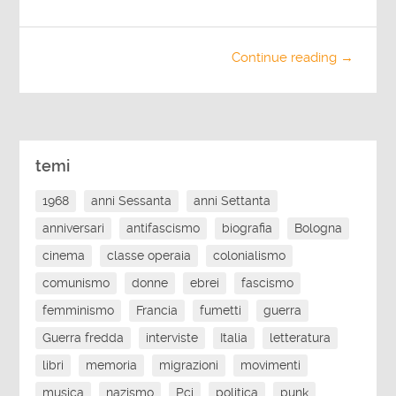
Continue reading →
temi
1968
anni Sessanta
anni Settanta
anniversari
antifascismo
biografia
Bologna
cinema
classe operaia
colonialismo
comunismo
donne
ebrei
fascismo
femminismo
Francia
fumetti
guerra
Guerra fredda
interviste
Italia
letteratura
libri
memoria
migrazioni
movimenti
musica
nazismo
Pci
politica
punk