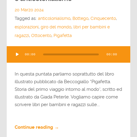
20 Marzo 2024
Tagged as:
anticolonialismo
,
Bottego
,
Cinquecento
,
esplorazioni
,
giro del mondo
,
libri per bambini e
ragazzi
,
Ottocento
,
Pigafetta
Audio
00:00
00:00
Player
In questa puntata parliamo soprattutto del libro
illustrato pubblicato da Beccogiallo “Pigafetta.
Storia del primo viaggio intorno al modo”, scritto ed
illustrato da Giada Peterle. Vogliamo capire come
scrivere libri per bambini e ragazzi sulle...
Continue reading →