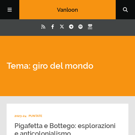
Vanloon
Tema: giro del mondo
2023-24
PUNTATE
Pigafetta e Bottego: esplorazioni
e anticolonialismo