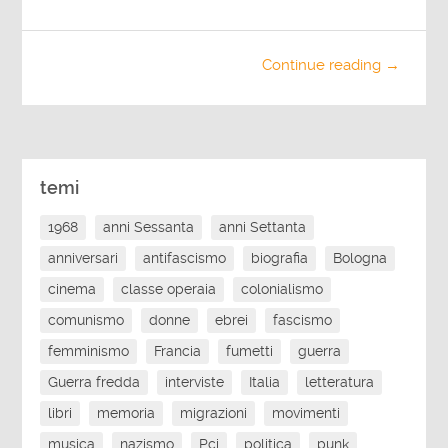
Continue reading →
temi
1968
anni Sessanta
anni Settanta
anniversari
antifascismo
biografia
Bologna
cinema
classe operaia
colonialismo
comunismo
donne
ebrei
fascismo
femminismo
Francia
fumetti
guerra
Guerra fredda
interviste
Italia
letteratura
libri
memoria
migrazioni
movimenti
musica
nazismo
Pci
politica
punk