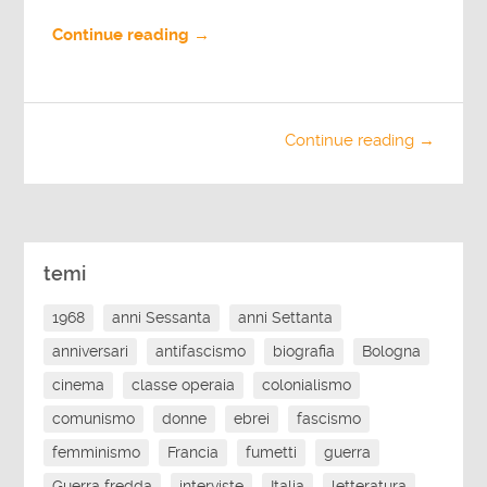
Continue reading →
Continue reading →
temi
1968
anni Sessanta
anni Settanta
anniversari
antifascismo
biografia
Bologna
cinema
classe operaia
colonialismo
comunismo
donne
ebrei
fascismo
femminismo
Francia
fumetti
guerra
Guerra fredda
interviste
Italia
letteratura