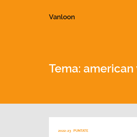
This is a placeholder for your sticky navigation bar. It shou
Vanloon
Tema: american w
2022-23
PUNTATE