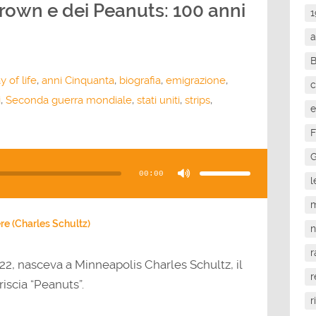
Brown e dei Peanuts: 100 anni
1
a
 of life
,
anni Cinquanta
,
biografia
,
emigrazione
,
c
i
,
Seconda guerra mondiale
,
stati uniti
,
strips
,
e
F
Usa
G
i
tasti
00:00
freccia
l
su/giù
per
aumentare
m
o
diminuire
il
re (Charles Schultz)
volume.
r
922, nasceva a Minneapolis Charles Schultz, il
r
iscia “Peanuts”.
r