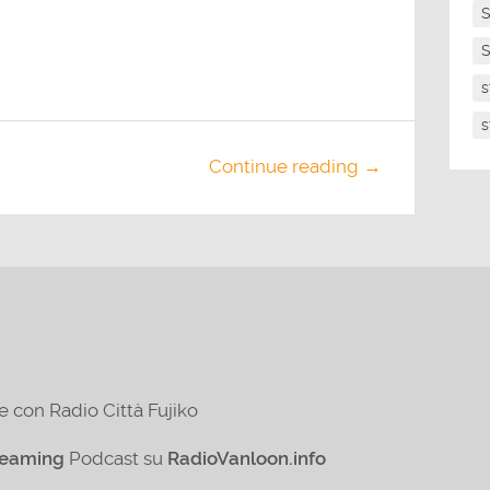
S
S
s
s
Continue reading →
e con Radio Città Fujiko
reaming
Podcast su
RadioVanloon.info