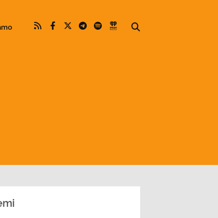
iamo
emi