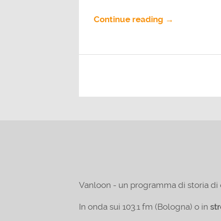
Continue reading →
Vanloon - un programma di storia di 
In onda sui 103.1 fm (Bologna) o in
st