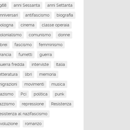
968
anni Sessanta
anni Settanta
nniversari
antifascismo
biografia
Bologna
cinema
classe operaia
olonialismo
comunismo
donne
brei
fascismo
femminismo
rancia
fumetti
guerra
uerra fredda
interviste
Italia
etteratura
libri
memoria
igrazioni
movimenti
musica
nazismo
Pci
politica
punk
azzismo
repressione
Resistenza
esistenza al nazifascismo
ivoluzione
romanzo