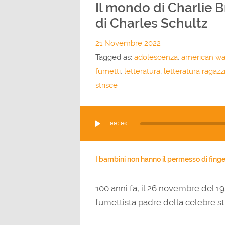
Il mondo di Charlie 
di Charles Schultz
21 Novembre 2022
Tagged as:
adolescenza
,
american way
fumetti
,
letteratura
,
letteratura ragazz
strisce
Audio
00:00
Player
I bambini non hanno il permesso di finge
100 anni fa, il 26 novembre del 1
fumettista padre della celebre str