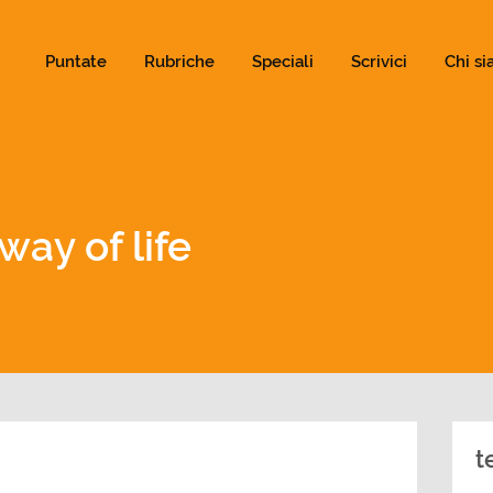
ld not be visible.
Puntate
Rubriche
Speciali
Scrivici
Chi s
ay of life
t