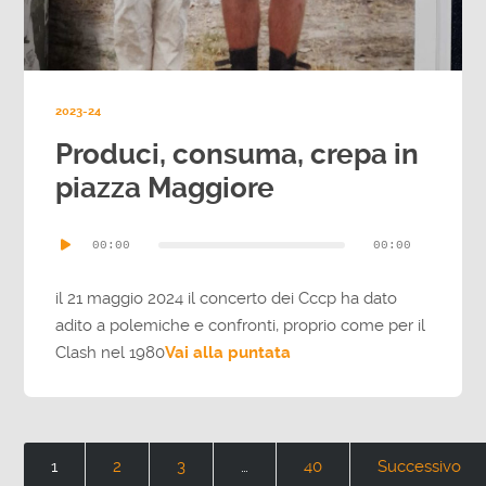
2023-24
Produci, consuma, crepa in
piazza Maggiore
Audio
00:00
00:00
Player
il 21 maggio 2024 il concerto dei Cccp ha dato
adito a polemiche e confronti, proprio come per il
Clash nel 1980
Vai alla puntata
1
2
3
…
40
Successivo